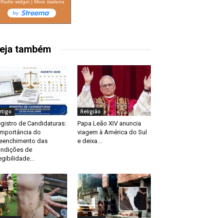
Radio widget
|
More stations
eja também
rtigo
Religião
gistro de Candidaturas:
Papa Leão XIV anuncia
importância do
viagem à América do Sul
eenchimento das
e deixa...
ndições de
egibilidade...