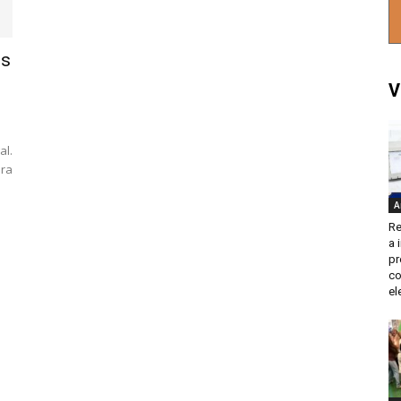
os
V
al.
ira
A
Re
a 
pr
co
el