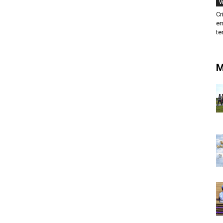
V
Cr
em
te
M