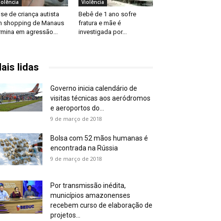
iolência
Violência
ise de criança autista
Bebê de 1 ano sofre
 shopping de Manaus
fratura e mãe é
rmina em agressão...
investigada por...
ais lidas
Governo inicia calendário de
visitas técnicas aos aeródromos
e aeroportos do...
9 de março de 2018
Bolsa com 52 mãos humanas é
encontrada na Rússia
9 de março de 2018
Por transmissão inédita,
municípios amazonenses
recebem curso de elaboração de
projetos...