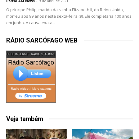
Portal AM News
-
9 de abril de 2021
O príncipe Philip, marido da rainha Elizabeth II, do Reino Unido,
morreu aos 99 anos nesta sexta-feira (9). Ele completaria 100 anos
em junho. A causa exata...
RÁDIO SARCÓFAGO WEB
FREE INTERNET RADIO STATIONS
Rádio Sarcófago
Radio widget
|
More stations
Veja também