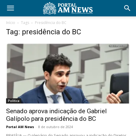
Início
Tags
Presidência do BC
Tag: presidência do BC
Política
Senado aprova indicação de Gabriel
Galípolo para presidência do BC
Portal AM News
-
8 de outubro de 2024
BRASÍLIA — O plenário do Senado aprovou a indicação do Diretor