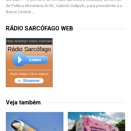
de Política Monetária do BC, Gabriel Galípolo, para presidente d o
Banco Central....
RÁDIO SARCÓFAGO WEB
FREE INTERNET RADIO STATIONS
Rádio Sarcófago
Radio widget
|
More stations
Veja também