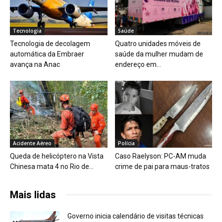
Tecnologia
Saúde
Tecnologia de decolagem
Quatro unidades móveis de
automática da Embraer
saúde da mulher mudam de
avança na Anac
endereço em...
Acidente Aéreo
Polícia
Queda de helicóptero na Vista
Caso Raelyson: PC-AM muda
Chinesa mata 4 no Rio de...
crime de pai para maus-tratos
Mais lidas
Governo inicia calendário de visitas técnicas