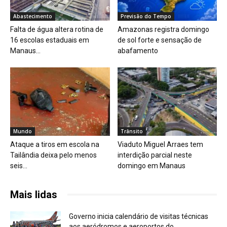
Abastecimento
Previsão do Tempo
Falta de água altera rotina de
Amazonas registra domingo
16 escolas estaduais em
de sol forte e sensação de
Manaus...
abafamento
Mundo
Trânsito
Ataque a tiros em escola na
Viaduto Miguel Arraes tem
Tailândia deixa pelo menos
interdição parcial neste
seis...
domingo em Manaus
Mais lidas
Governo inicia calendário de visitas técnicas
aos aeródromos e aeroportos do...