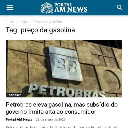
Início
Tags
Preço da gasolina
Tag: preço da gasolina
Economia
Petrobras eleva gasolina, mas subsídio do
governo limita alta ao consumidor
Portal AM News
-
28 de maio de 2026
Bolso protegido na hora de abastecer. Embora a Petrobras tenha