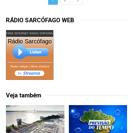
RÁDIO SARCÓFAGO WEB
FREE INTERNET RADIO STATIONS
Rádio Sarcófago
Radio widget
|
More stations
Veja também