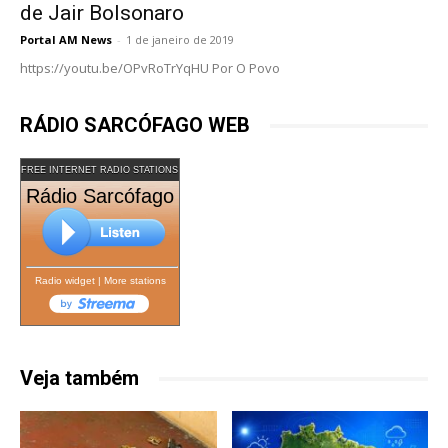
de Jair Bolsonaro
Portal AM News
-
1 de janeiro de 2019
https://youtu.be/OPvRoTrYqHU Por O Povo
RÁDIO SARCÓFAGO WEB
FREE INTERNET RADIO STATIONS
Rádio Sarcófago
Radio widget
|
More stations
Veja também