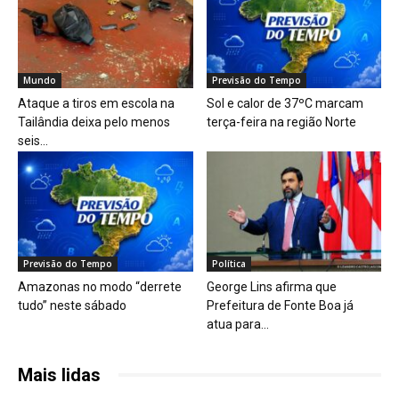
Mundo
Previsão do Tempo
Ataque a tiros em escola na
Sol e calor de 37ºC marcam
Tailândia deixa pelo menos
terça-feira na região Norte
seis...
Previsão do Tempo
Política
Amazonas no modo “derrete
George Lins afirma que
tudo” neste sábado
Prefeitura de Fonte Boa já
atua para...
Mais lidas