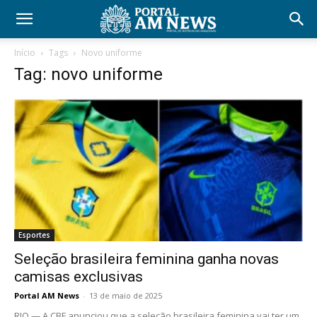
Início
Tags
Novo uniforme
Tag: novo uniforme
Esportes
Seleção brasileira feminina ganha novas
camisas exclusivas
Portal AM News
-
13 de maio de 2025
RIO — A CBF anunciou que a seleção brasileira feminina vai ter um