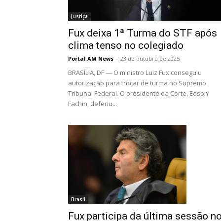
Justiça
Fux deixa 1ª Turma do STF após
clima tenso no colegiado
Portal AM News
-
23 de outubro de 2025
BRASÍLIA, DF — O ministro Luiz Fux conseguiu
autorização para trocar de turma no Supremo
Tribunal Federal. O presidente da Corte, Edson
Fachin, deferiu...
Brasil
Fux participa da última sessão n