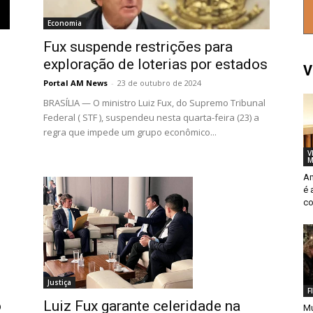
Economia
Fux suspende restrições para
exploração de loterias por estados
V
Portal AM News
-
23 de outubro de 2024
BRASÍLIA — O ministro Luiz Fux, do Supremo Tribunal
Federal ( STF ), suspendeu nesta quarta-feira (23) a
regra que impede um grupo econômico...
V
M
Am
é 
co
Justiça
F
Luiz Fux garante celeridade na
o
Mu