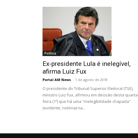
Política
Ex-presidente Lula é inelegível,
afirma Luiz Fux
Portal AM News
-
1 de agosto de 2018
O presidente do Tribunal Superior Eleitoral (TSE),
ministro Luiz Fux, afirmou em decisão desta quarta
feira (1º) que há uma "inelegibilidade chapada"
(evidente, notória) na...