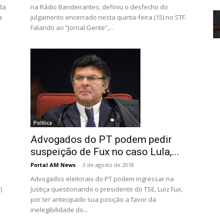
da
na Rádio Bandeirantes, definiu o desfecho do
a
julgamento encerrado nesta quinta-feira (15) no STF.
Falando ao “Jornal Gente”,...
Política
Advogados do PT podem pedir
suspeição de Fux no caso Lula,...
Portal AM News
-
3 de agosto de 2018
Advogados eleitorais do PT podem ingressar na
Justiça questionando o presidente do TSE, Luiz Fux,
)
por ter antecipado sua posição a favor da
inelegibilidade do...