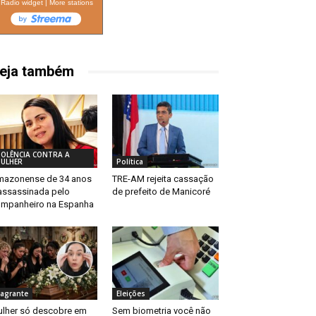
Radio widget
|
More stations
eja também
IOLÊNCIA CONTRA A
ULHER
Política
azonense de 34 anos
TRE-AM rejeita cassação
assassinada pelo
de prefeito de Manicoré
mpanheiro na Espanha
lagrante
Eleições
lher só descobre em
Sem biometria você não