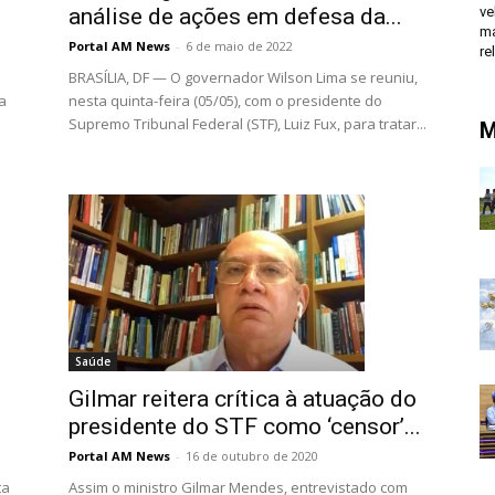
análise de ações em defesa da...
ve
ma
Portal AM News
-
6 de maio de 2022
re
BRASÍLIA, DF — O governador Wilson Lima se reuniu,
nesta quinta-feira (05/05), com o presidente do
da
Supremo Tribunal Federal (STF), Luiz Fux, para tratar...
M
Saúde
Gilmar reitera crítica à atuação do
presidente do STF como ‘censor’...
Portal AM News
-
16 de outubro de 2020
ta
Assim o ministro Gilmar Mendes, entrevistado com