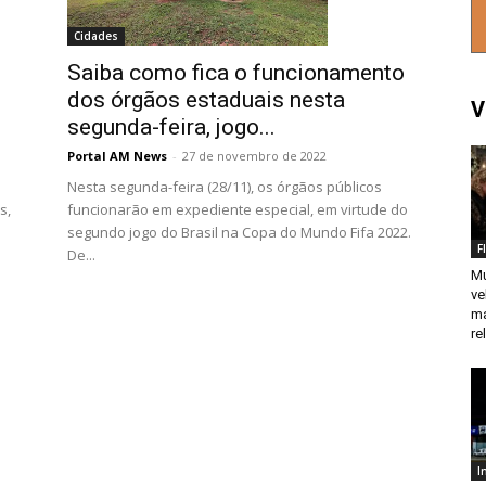
Cidades
Saiba como fica o funcionamento
dos órgãos estaduais nesta
V
segunda-feira, jogo...
Portal AM News
-
27 de novembro de 2022
Nesta segunda-feira (28/11), os órgãos públicos
s,
funcionarão em expediente especial, em virtude do
segundo jogo do Brasil na Copa do Mundo Fifa 2022.
F
De...
Mu
ve
ma
re
I