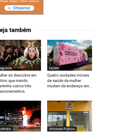
Radio widget
|
More stations
eja também
lagrante
Saúde
lher só descobre em
Quatro unidades móveis
lório que marido
de saúde da mulher
ntinha outros três
mudam de endereço em...
lacionamentos
ncêndio
Utilidade Pública