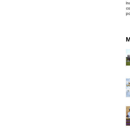
In
co
po
M