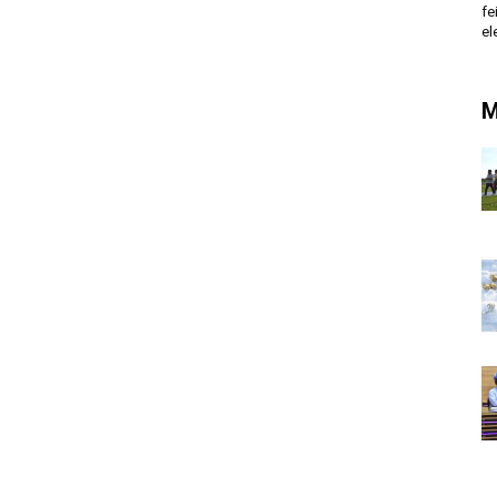
fe
el
M