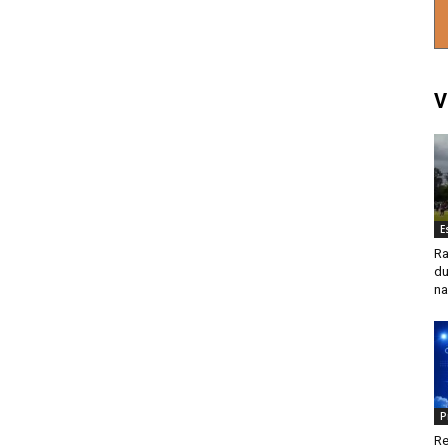
V
E
Ra
du
na
P
Re