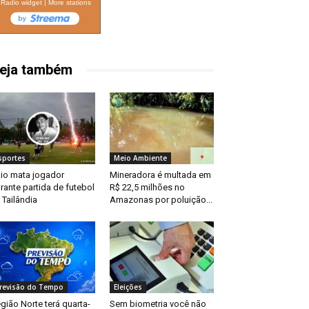
Radio widget
|
More stations
eja também
sportes
Meio Ambiente
io mata jogador
Mineradora é multada em
rante partida de futebol
R$ 22,5 milhões no
 Tailândia
Amazonas por poluição...
revisão do Tempo
Eleições
gião Norte terá quarta-
Sem biometria você não