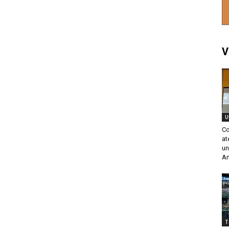
V
U
Co
at
un
An
T