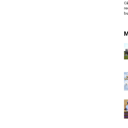
Câ
re
bu
M