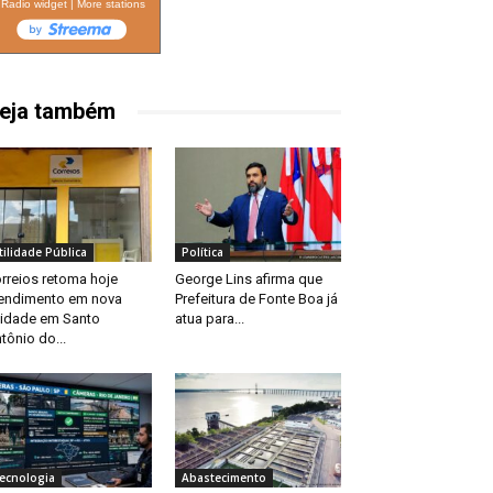
Radio widget
|
More stations
eja também
tilidade Pública
Política
rreios retoma hoje
George Lins afirma que
endimento em nova
Prefeitura de Fonte Boa já
idade em Santo
atua para...
tônio do...
ecnologia
Abastecimento