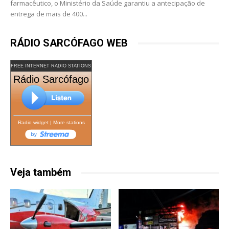
farmacêutico, o Ministério da Saúde garantiu a antecipação de
entrega de mais de 400...
RÁDIO SARCÓFAGO WEB
FREE INTERNET RADIO STATIONS
Rádio Sarcófago
Radio widget
|
More stations
Veja também