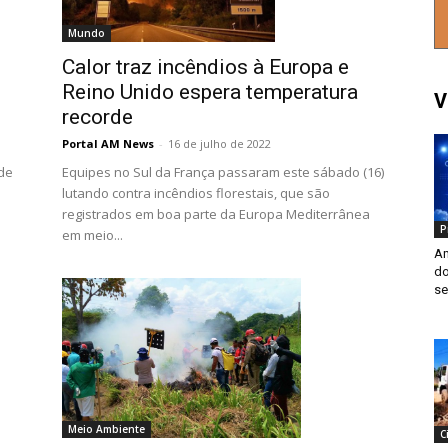
Mundo
Calor traz incêndios à Europa e
Reino Unido espera temperatura
V
recorde
Portal AM News
-
16 de julho de 2022
Equipes no Sul da França passaram este sábado (16)
 de
lutando contra incêndios florestais, que são
registrados em boa parte da Europa Mediterrânea
P
em meio...
Am
do
se
Meio Ambiente
C