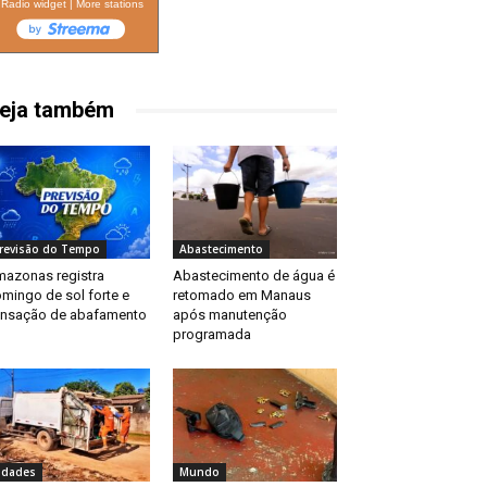
Radio widget
|
More stations
eja também
revisão do Tempo
Abastecimento
azonas registra
Abastecimento de água é
mingo de sol forte e
retomado em Manaus
nsação de abafamento
após manutenção
programada
idades
Mundo