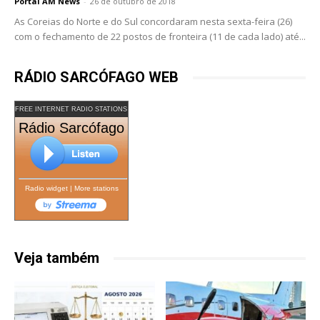
Portal AM News
-
26 de outubro de 2018
As Coreias do Norte e do Sul concordaram nesta sexta-feira (26)
com o fechamento de 22 postos de fronteira (11 de cada lado) até...
RÁDIO SARCÓFAGO WEB
FREE INTERNET RADIO STATIONS
Rádio Sarcófago
Radio widget
|
More stations
Veja também