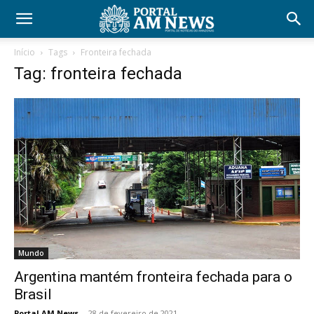
Início
Tags
Fronteira fechada
Tag: fronteira fechada
Mundo
Argentina mantém fronteira fechada para o
Brasil
Portal AM News
-
28 de fevereiro de 2021