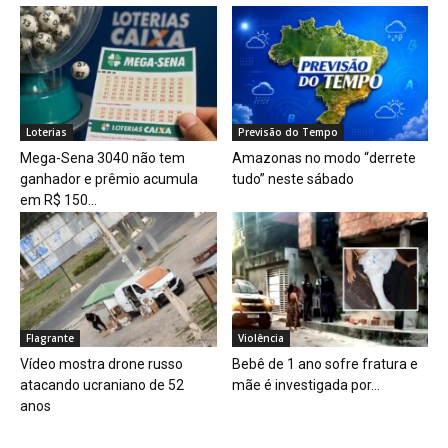
Loterias
Previsão do Tempo
Mega-Sena 3040 não tem
Amazonas no modo “derrete
ganhador e prêmio acumula
tudo” neste sábado
em R$ 150...
Flagrante
Violência
Vídeo mostra drone russo
Bebê de 1 ano sofre fratura e
atacando ucraniano de 52
mãe é investigada por...
anos