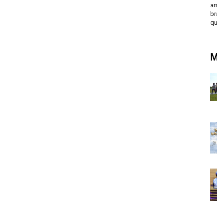
am
br
qu
M