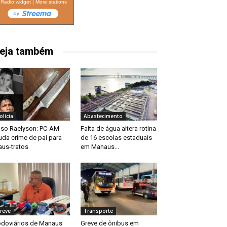
Radio widget
|
More stations
eja também
olícia
Abastecimento
so Raelyson: PC-AM
Falta de água altera rotina
da crime de pai para
de 16 escolas estaduais
us-tratos
em Manaus...
reve
Transporte
doviários de Manaus
Greve de ônibus em