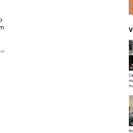
o
em
V
nal
P
Ca
mu
ma
G
Ro