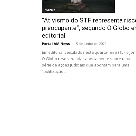
Política
“Ativismo do STF representa risc
preocupante”, segundo O Globo 
editorial
Portal AM News
-
15 de junho de 2022
Em editorial veiculado nesta quarta-feira (15), o jor
O Globo resolveu falar abertamente sobre uma
série de ações judiciais que apontam para uma
“politização...