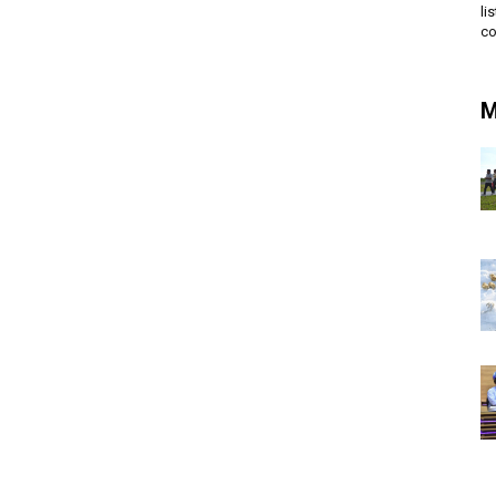
li
co
M