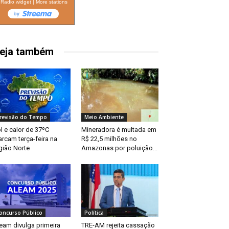
Radio widget
|
More stations
eja também
revisão do Tempo
Meio Ambiente
l e calor de 37ºC
Mineradora é multada em
rcam terça-feira na
R$ 22,5 milhões no
gião Norte
Amazonas por poluição...
oncurso Público
Política
eam divulga primeira
TRE-AM rejeita cassação