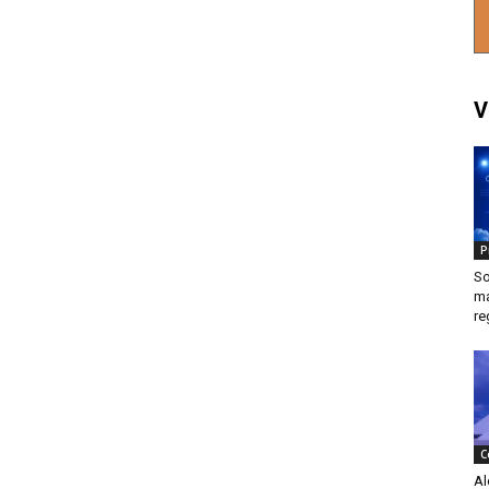
V
P
So
ma
re
C
Al