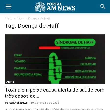
Início
Tags
Doença de Haff
Tag: Doença de Haff
Alerta
Toxina em peixe causa alerta de saúde com
três casos de...
Portal AM News
-
30 de janeiro de 2026
ITACOATIARA (AM) – A rede de saúde do Amazonas está em alerta