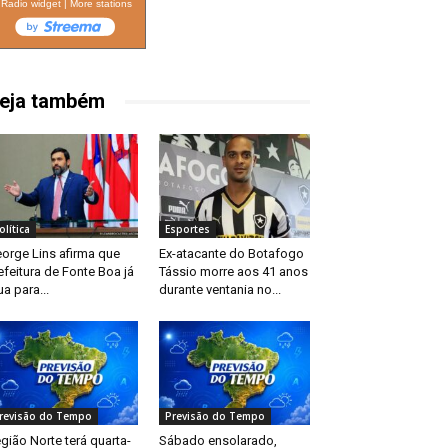
Radio widget
|
More stations
eja também
olítica
Esportes
orge Lins afirma que
Ex-atacante do Botafogo
efeitura de Fonte Boa já
Tássio morre aos 41 anos
ua para...
durante ventania no...
revisão do Tempo
Previsão do Tempo
gião Norte terá quarta-
Sábado ensolarado,