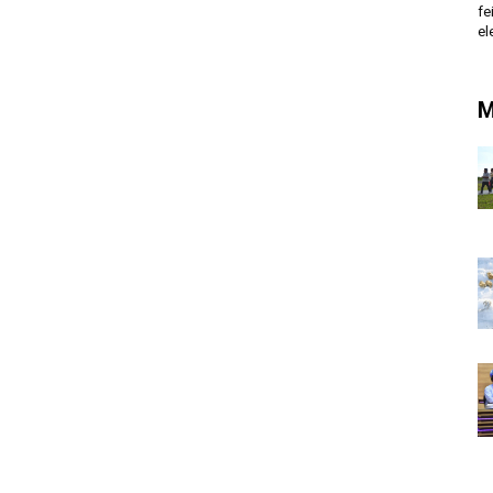
fe
el
M