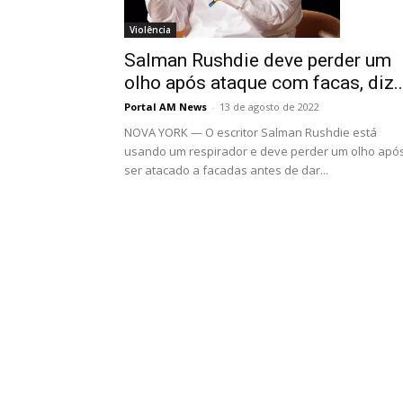
Violência
Salman Rushdie deve perder um
olho após ataque com facas, diz..
Portal AM News
-
13 de agosto de 2022
NOVA YORK — O escritor Salman Rushdie está
usando um respirador e deve perder um olho apó
ser atacado a facadas antes de dar...