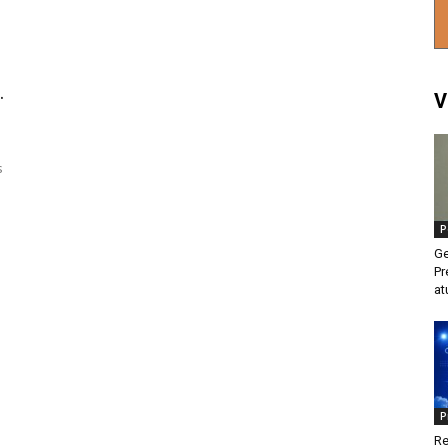
.
V
s
P
Ge
Pr
at
P
Re