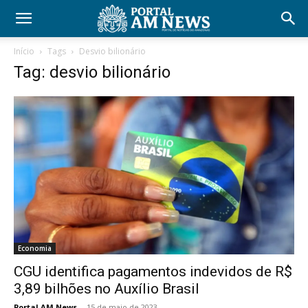
Início
Tags
Desvio bilionário
Tag: desvio bilionário
Economia
CGU identifica pagamentos indevidos de R$
3,89 bilhões no Auxílio Brasil
Portal AM News
-
15 de maio de 2023