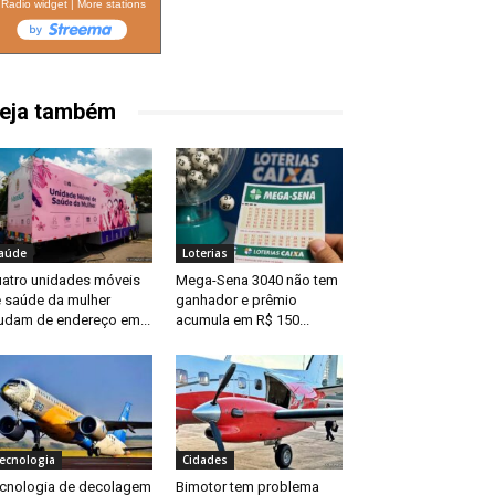
Radio widget
|
More stations
eja também
aúde
Loterias
atro unidades móveis
Mega-Sena 3040 não tem
 saúde da mulher
ganhador e prêmio
dam de endereço em...
acumula em R$ 150...
ecnologia
Cidades
cnologia de decolagem
Bimotor tem problema