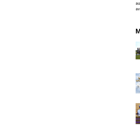
au
av
M