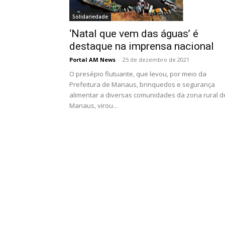
Solidariedade
‘Natal que vem das águas’ é
destaque na imprensa nacional
Portal AM News
-
25 de dezembro de 2021
O presépio flutuante, que levou, por meio da
Prefeitura de Manaus, brinquedos e segurança
alimentar a diversas comunidades da zona rural d
Manaus, virou...