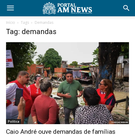
Início
Tags
Demandas
Tag: demandas
Política
Caio André ouve demandas de famílias