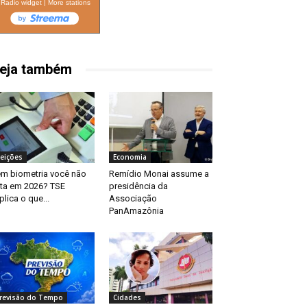
Radio widget
|
More stations
eja também
leições
Economia
m biometria você não
Remídio Monai assume a
ta em 2026? TSE
presidência da
plica o que...
Associação
PanAmazônia
revisão do Tempo
Cidades