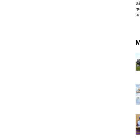
Sá
qu
to
M