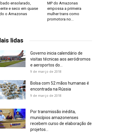
bado ensolarado,
MP do Amazonas
ente e seco em quase
empossa a primeira
do o Amazonas
mulher trans como
promotora no...
ais lidas
Governo inicia calendário de
visitas técnicas aos aeródromos
e aeroportos do...
9 de março de 2018
Bolsa com 52 mãos humanas é
encontrada na Rússia
9 de março de 2018
Por transmissão inédita,
municípios amazonenses
recebem curso de elaboração de
projetos...