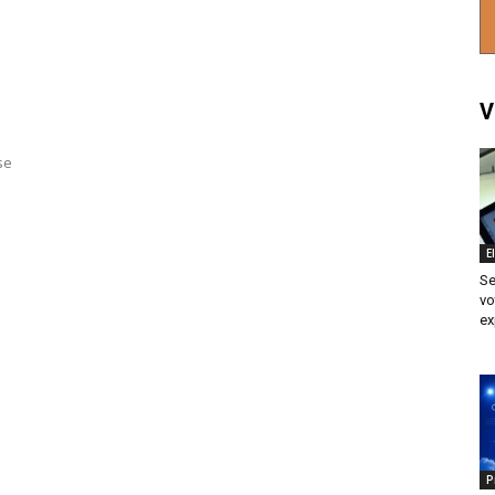
V
se
E
Se
vo
ex
P