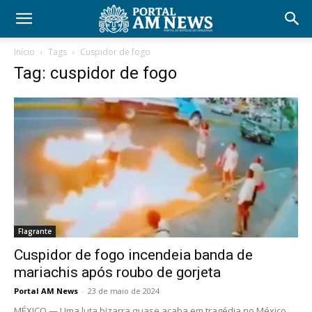
Início
Tags
Cuspidor de fogo
Tag: cuspidor de fogo
Flagrante
Cuspidor de fogo incendeia banda de
mariachis após roubo de gorjeta
Portal AM News
-
23 de maio de 2024
MÉXICO — Uma luta bizarra quase acaba em tragédia no México.