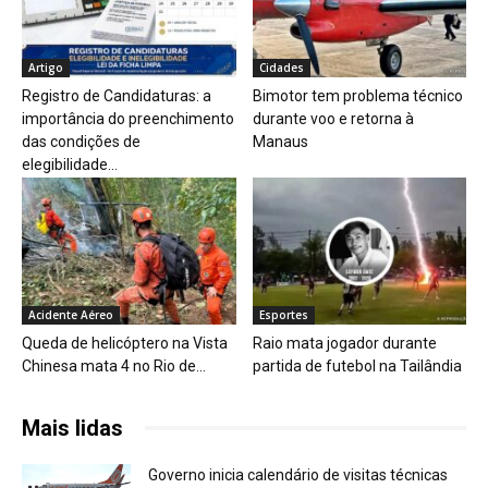
Artigo
Cidades
Registro de Candidaturas: a
Bimotor tem problema técnico
importância do preenchimento
durante voo e retorna à
das condições de
Manaus
elegibilidade...
Acidente Aéreo
Esportes
Queda de helicóptero na Vista
Raio mata jogador durante
Chinesa mata 4 no Rio de...
partida de futebol na Tailândia
Mais lidas
Governo inicia calendário de visitas técnicas