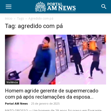
Início
Tags
Agredido com pá
Tag: agredido com pá
Violência
Homem agride gerente de supermercado
com pá após reclamações da esposa...
Portal AM News
-
25 de janeiro de 2025
MATO GROSSO — Um homem de 29 anos foi preso em flagrante