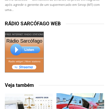
após agredir o gerente de um supermercado em Sinop (MT) com
uma...
RÁDIO SARCÓFAGO WEB
FREE INTERNET RADIO STATIONS
Rádio Sarcófago
Radio widget
|
More stations
Veja também