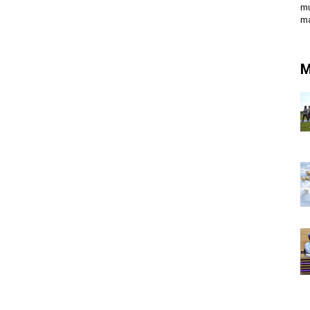
mu
ma
M