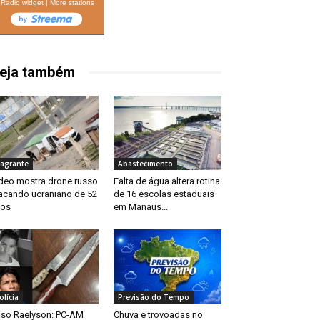
Radio widget
|
More stations
eja também
lagrante
Abastecimento
deo mostra drone russo
Falta de água altera rotina
acando ucraniano de 52
de 16 escolas estaduais
nos
em Manaus...
olícia
Previsão do Tempo
so Raelyson: PC-AM
Chuva e trovoadas no