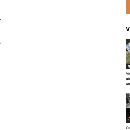
e
V
s
F
Ví
at
a
P
Ca