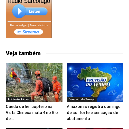
Rádio Sarcófago
Radio widget
|
More stations
Veja também
Acidente Aéreo
Previsão do Tempo
Queda de helicóptero na
Amazonas registra domingo
Vista Chinesa mata 4 no Rio
de sol forte e sensação de
de...
abafamento