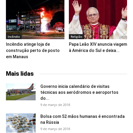
Incêndio
Religião
Incêndio atinge loja de
Papa Leão XIV anuncia viagem
construção perto de posto
à América do Sul e deixa...
em Manaus
Mais lidas
Governo inicia calendário de visitas
técnicas aos aeródromos e aeroportos
do...
9 de março de 2018
Bolsa com 52 mãos humanas é encontrada
na Rússia
9 de março de 2018