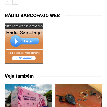
RÁDIO SARCÓFAGO WEB
FREE INTERNET RADIO STATIONS
Rádio Sarcófago
Radio widget
|
More stations
Veja também