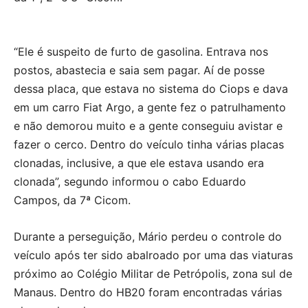
LEMBRA DO HB20 BRANCO QUE
“Ele é suspeito de furto de gasolina. Entrava nos
ABASTECIA E FUGIA SEM PAGAR?
postos, abastecia e saia sem pagar. Aí de posse
HOJE A PM PEGOU ELE 😳😬
dessa placa, que estava no sistema do Ciops e dava
PIC.TWITTER.COM/JCYSRHZJDO
em um carro Fiat Argo, a gente fez o patrulhamento
e não demorou muito e a gente conseguiu avistar e
— TRÂNSITO MANAUS
fazer o cerco. Dentro do veículo tinha várias placas
(@TRANSITOMANAUS)
DECEMBER
clonadas, inclusive, a que ele estava usando era
19, 2021
clonada”, segundo informou o cabo Eduardo
Campos, da 7ª Cicom.
Durante a perseguição, Mário perdeu o controle do
veículo após ter sido abalroado por uma das viaturas
próximo ao Colégio Militar de Petrópolis, zona sul de
Manaus. Dentro do HB20 foram encontradas várias