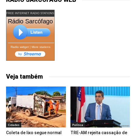
FREE INTERNET RADIO STATIONS
Rádio Sarcófago
Radio widget
|
More stations
Veja também
Cidades
Política
Coleta de lixo segue normal
TRE-AM rejeita cassação de