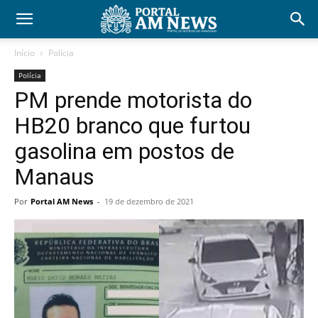
Início
Polícia
Polícia
PM prende motorista do
HB20 branco que furtou
gasolina em postos de
Manaus
Por
Portal AM News
-
19 de dezembro de 2021