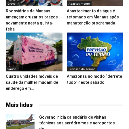
Greve
Abastecimento
Rodoviários de Manaus
Abastecimento de água é
ameaçam cruzar os braços
retomado em Manaus após
novamente nesta quinta-
manutenção programada
feira
Saúde
Previsão do Tempo
Quatro unidades móveis de
Amazonas no modo “derrete
saúde da mulher mudam de
tudo” neste sábado
endereço em...
Mais lidas
Governo inicia calendário de visitas
técnicas aos aeródromos e aeroportos
do...