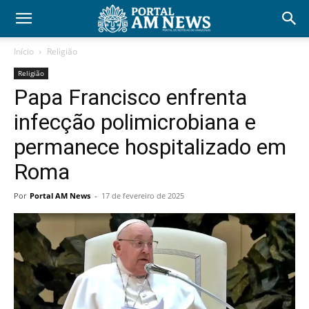
Início
Religião
Religião
Papa Francisco enfrenta
infecção polimicrobiana e
permanece hospitalizado em
Roma
Por
Portal AM News
-
17 de fevereiro de 2025