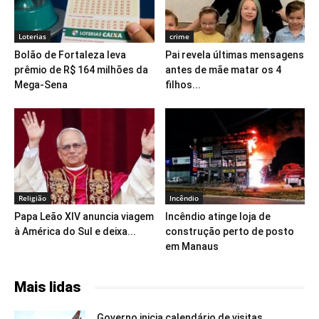
Loterias
crime
Bolão de Fortaleza leva
Pai revela últimas mensagens
prêmio de R$ 164 milhões da
antes de mãe matar os 4
Mega-Sena
filhos...
Religião
Incêndio
Papa Leão XIV anuncia viagem
Incêndio atinge loja de
à América do Sul e deixa...
construção perto de posto
em Manaus
Mais lidas
Governo inicia calendário de visitas