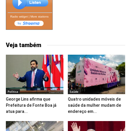
Radio widget
|
More stations
Veja também
Política
Saúde
George Lins afirma que
Quatro unidades móveis de
Prefeitura de Fonte Boa já
saúde da mulher mudam de
atua para...
endereço em...