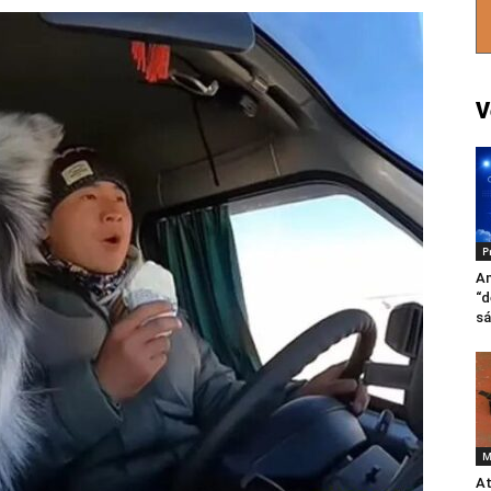
V
P
A
“d
s
M
At