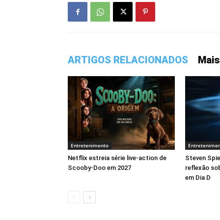
ARTIGOS RELACIONADOS
Mais
Entretenimento
Entretenime
Netflix estreia série live-action de
Steven Spi
Scooby-Doo em 2027
reflexão so
em Dia D