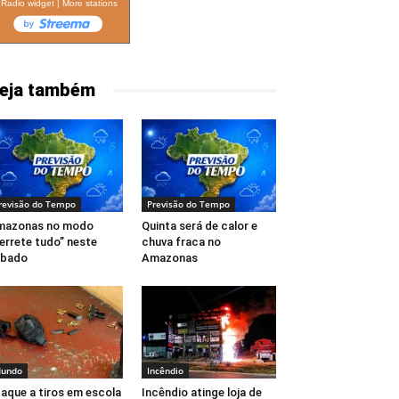
Radio widget
|
More stations
eja também
revisão do Tempo
Previsão do Tempo
mazonas no modo
Quinta será de calor e
errete tudo” neste
chuva fraca no
ábado
Amazonas
undo
Incêndio
aque a tiros em escola
Incêndio atinge loja de