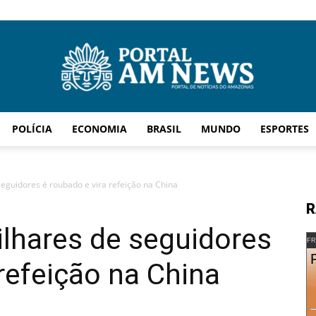
POLÍCIA
ECONOMIA
BRASIL
MUNDO
ESPORTES
AM
eguidores é roubado e vira refeição na China
R
lhares de seguidores
News
FR
 refeição na China