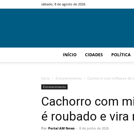
sábado, 8 de agosto de 2026.
INÍCIO
CIDADES
POLÍTICA
Início
Entretenimento
Cachorro com milhares de s
Entretenimento
Cachorro com mi
é roubado e vira
Por
Portal AM News
-
8 de junho de 2026