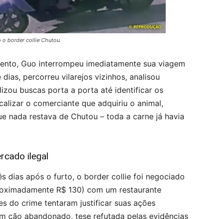
o border collie Chutou.
ento, Guo interrompeu imediatamente sua viagem
 dias, percorreu vilarejos vizinhos, analisou
zou buscas porta a porta até identificar os
calizar o comerciante que adquiriu o animal,
e nada restava de Chutou – toda a carne já havia
rcado ilegal
ês dias após o furto, o border collie foi negociado
proximadamente R$ 130) com um restaurante
es do crime tentaram justificar suas ações
m cão abandonado, tese refutada pelas evidências