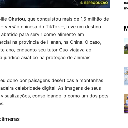
na
me
llie
Chutou
, que conquistou mais de 1,5 milhão de
– versão chinesa do TikTok –, teve um destino
M
e abatido para servir como alimento em
cial na província de Henan, na China. O caso,
te ano, enquanto seu tutor Guo viajava ao
a jurídico asiático na proteção de animais
eu dono por paisagens desérticas e montanhas
deira celebridade digital. As imagens de seus
e visualizações, consolidando-o como um dos pets
s.
 câmeras