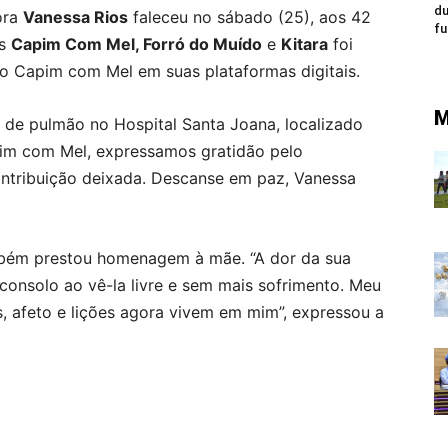
du
ora
Vanessa Rios
faleceu no sábado (25), aos 42
fu
as
Capim Com Mel, Forró do Muído
e
Kitara
foi
o Capim com Mel em suas plataformas digitais.
M
r de pulmão no Hospital Santa Joana, localizado
pim com Mel, expressamos gratidão pelo
ntribuição deixada. Descanse em paz, Vanessa
também prestou homenagem à mãe. “A dor da sua
consolo ao vê-la livre e sem mais sofrimento. Meu
, afeto e lições agora vivem em mim”, expressou a