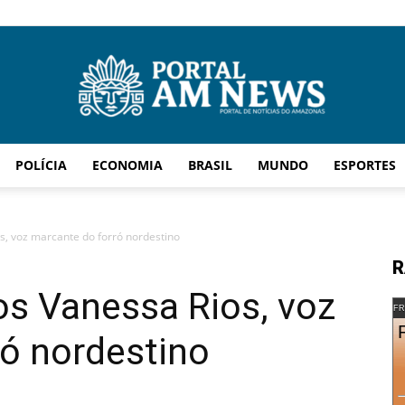
POLÍCIA
ECONOMIA
BRASIL
MUNDO
ESPORTES
AM
s, voz marcante do forró nordestino
R
os Vanessa Rios, voz
News
FR
ó nordestino