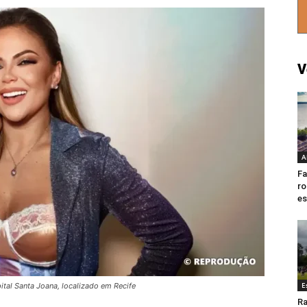
V
A
Fa
ro
es
E
ital Santa Joana, localizado em Recife
Ra