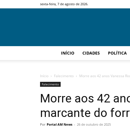
sexta-feira, 7 de agosto de 2026.
INÍCIO
CIDADES
POLÍTICA
Início
Falecimento
Morre aos 42 anos Vanessa Rio
Falecimento
Morre aos 42 an
marcante do forr
Por
Portal AM News
-
26 de outubro de 2025