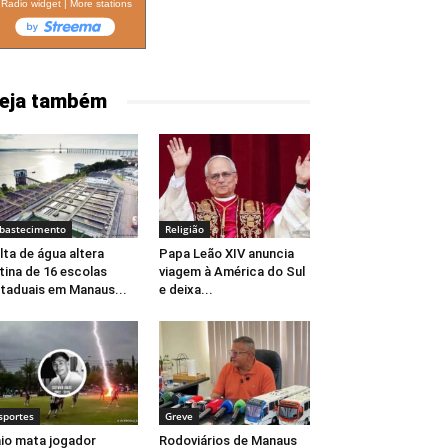
Radio widget
|
More stations
eja também
bastecimento
Religião
lta de água altera
Papa Leão XIV anuncia
tina de 16 escolas
viagem à América do Sul
taduais em Manaus...
e deixa...
sportes
Greve
io mata jogador
Rodoviários de Manaus