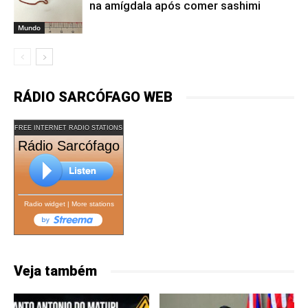
na amígdala após comer sashimi
Mundo
RÁDIO SARCÓFAGO WEB
FREE INTERNET RADIO STATIONS
Rádio Sarcófago
Radio widget
|
More stations
Veja também