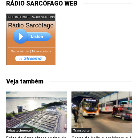
RÁDIO SARCÓFAGO WEB
FREE INTERNET RADIO STATIONS
Rádio Sarcófago
Radio widget
|
More stations
Veja também
Abastecimento
Transporte