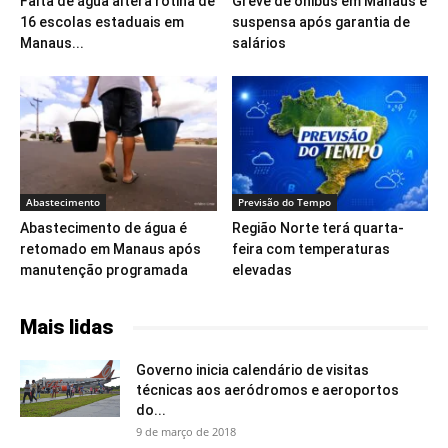
Falta de água altera rotina de
Greve de ônibus em Manaus é
16 escolas estaduais em
suspensa após garantia de
Manaus...
salários
Abastecimento
Previsão do Tempo
Abastecimento de água é
Região Norte terá quarta-
retomado em Manaus após
feira com temperaturas
manutenção programada
elevadas
Mais lidas
Governo inicia calendário de visitas
técnicas aos aeródromos e aeroportos
do...
9 de março de 2018