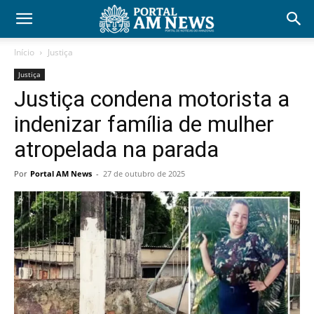
Início
Justiça
Justiça
Justiça condena motorista a
indenizar família de mulher
atropelada na parada
Por
Portal AM News
-
27 de outubro de 2025