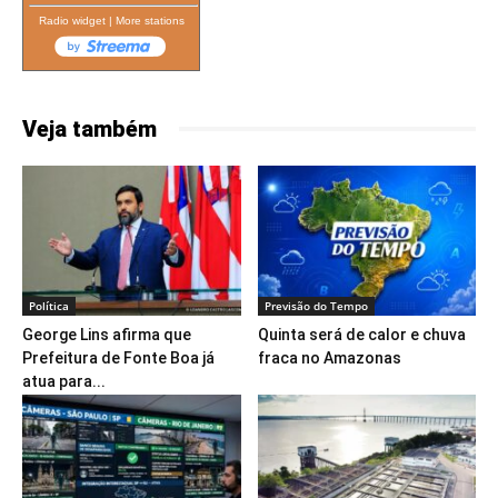
Radio widget
|
More stations
Veja também
Política
Previsão do Tempo
George Lins afirma que
Quinta será de calor e chuva
Prefeitura de Fonte Boa já
fraca no Amazonas
atua para...