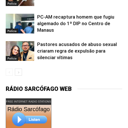
Polícia
PC-AM recaptura homem que fugiu
algemado do 1º DIP no Centro de
Manaus
Polícia
Pastores acusados de abuso sexual
criaram regra de expulsão para
silenciar vítimas
Polícia
RÁDIO SARCÓFAGO WEB
FREE INTERNET RADIO STATIONS
Rádio Sarcófago