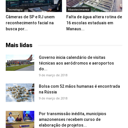
Tecnologia
Abastecimento
Câmeras de SP e RJ unem
Falta de água altera rotina de
reconhecimento facial na
16 escolas estaduais em
busca por...
Manaus...
Mais lidas
Governo inicia calendário de visitas
técnicas aos aeródromos e aeroportos
do...
9 de março de 2018
Bolsa com 52 mãos humanas é encontrada
na Rússia
9 de março de 2018
Por transmissão inédita, municípios
amazonenses recebem curso de
elaboração de projetos...