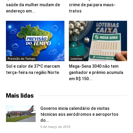
saúde da mulher mudam de
crime de pai para maus-
endereço em...
tratos
Previsão do Tempo
Loterias
Sol e calor de 37ºC marcam
Mega-Sena 3040 não tem
terça-feira na região Norte
ganhador e prêmio acumula
em R$ 150...
Mais lidas
Governo inicia calendário de visitas
técnicas aos aeródromos e aeroportos
do...
9 de março de 2018