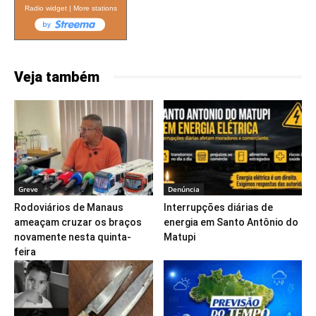
Radio widget
|
More stations
Veja também
Greve
Denúncia
Rodoviários de Manaus
Interrupções diárias de
ameaçam cruzar os braços
energia em Santo Antônio do
novamente nesta quinta-
Matupi
feira