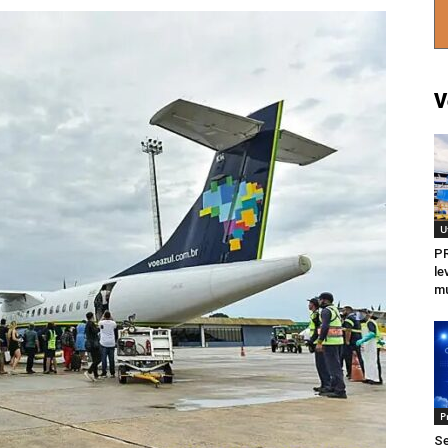
V
U
P
le
mu
P
Se