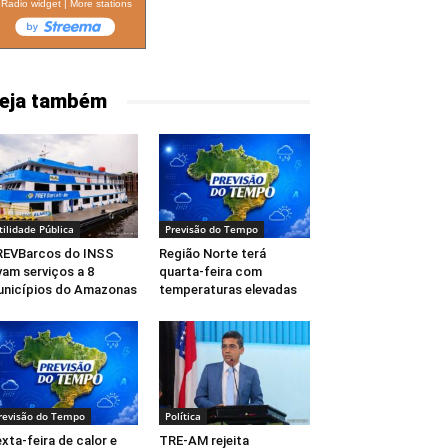
Radio widget
|
More stations
eja também
tilidade Pública
Previsão do Tempo
REVBarcos do INSS
Região Norte terá
vam serviços a 8
quarta-feira com
nicípios do Amazonas
temperaturas elevadas
revisão do Tempo
Política
xta-feira de calor e
TRE-AM rejeita