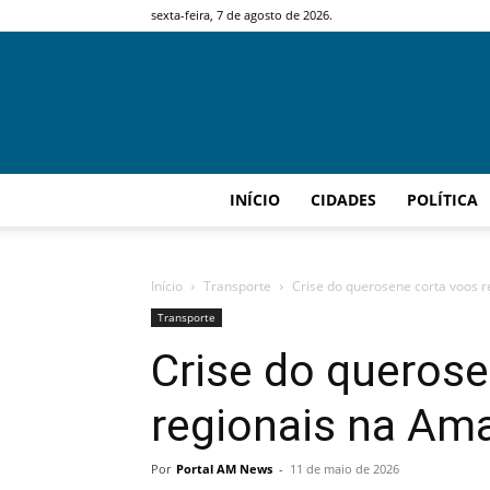
sexta-feira, 7 de agosto de 2026.
INÍCIO
CIDADES
POLÍTICA
Início
Transporte
Crise do querosene corta voos 
Transporte
Crise do querose
regionais na Am
Por
Portal AM News
-
11 de maio de 2026