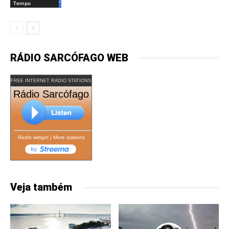
Tempo
RÁDIO SARCÓFAGO WEB
FREE INTERNET RADIO STATIONS
Rádio Sarcófago
Radio widget
|
More stations
Veja também