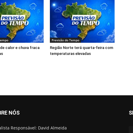
 Tempo
Previsão do Tempo
 de calor e chuva fraca
Região Norte terá quarta-feira com
as
temperaturas elevadas
BRE NÓS
S
alista Responsável: David Almeida