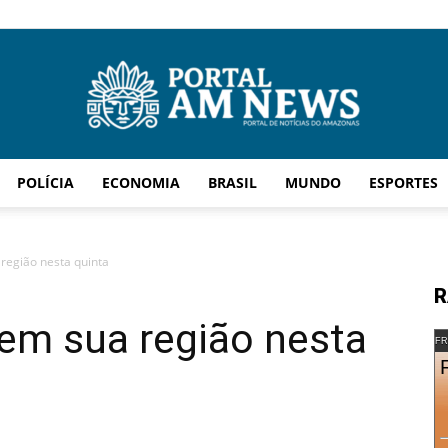
POLÍCIA
ECONOMIA
BRASIL
MUNDO
ESPORTES
AM
região nesta quinta
R
em sua região nesta
News
FR