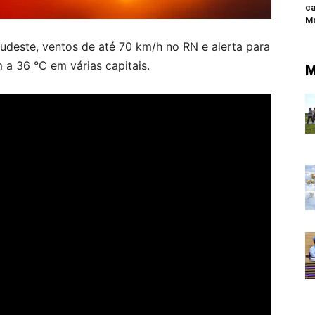
ca
Ma
Sudeste, ventos de até 70 km/h no RN e alerta para
 a 36 °C em várias capitais.
M