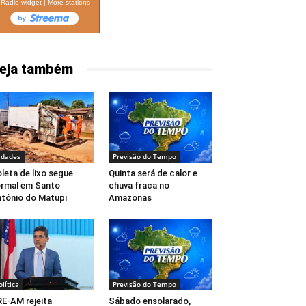
Radio widget
|
More stations
eja também
idades
Previsão do Tempo
leta de lixo segue
Quinta será de calor e
rmal em Santo
chuva fraca no
tônio do Matupi
Amazonas
olítica
Previsão do Tempo
E-AM rejeita
Sábado ensolarado,