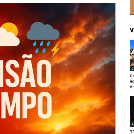
V
C
Co
no
An
P
TR