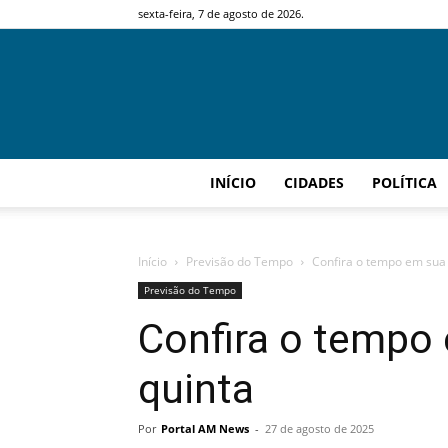
sexta-feira, 7 de agosto de 2026.
INÍCIO
CIDADES
POLÍTICA
Início
Previsão do Tempo
Confira o tempo em sua 
Previsão do Tempo
Confira o tempo 
quinta
Por
Portal AM News
-
27 de agosto de 2025