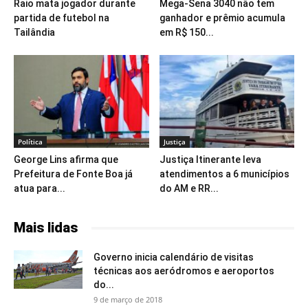
Raio mata jogador durante
Mega-Sena 3040 não tem
partida de futebol na
ganhador e prêmio acumula
Tailândia
em R$ 150...
Política
Justiça
George Lins afirma que
Justiça Itinerante leva
Prefeitura de Fonte Boa já
atendimentos a 6 municípios
atua para...
do AM e RR...
Mais lidas
Governo inicia calendário de visitas
técnicas aos aeródromos e aeroportos
do...
9 de março de 2018