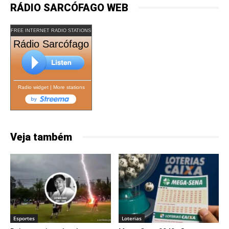
RÁDIO SARCÓFAGO WEB
FREE INTERNET RADIO STATIONS
Rádio Sarcófago
Radio widget
|
More stations
Veja também
Esportes
Loterias