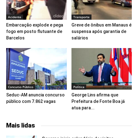
Acidente
Transporte
Embarcação explode e pega
Greve de ônibus em Manaus é
fogo em posto flutuante de
suspensa após garantia de
Barcelos
salários
Concurso Público
Política
Seduc-AM anuncia concurso
George Lins afirma que
público com 7.862 vagas
Prefeitura de Fonte Boa já
atua para...
Mais lidas