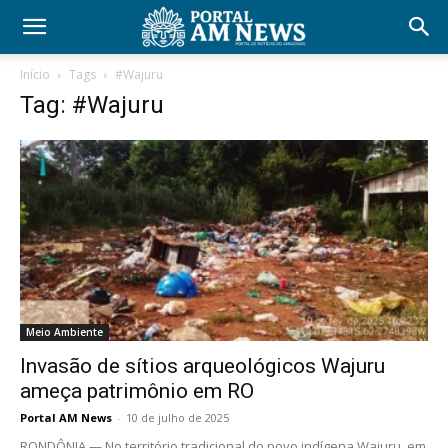
Início
Tags
#Wajuru
Tag: #Wajuru
Meio Ambiente
Invasão de sítios arqueológicos Wajuru
ameça patrimônio em RO
Portal AM News
-
10 de julho de 2025
RONDÔNIA — No território tradicional do povo indígena Wajuru, em