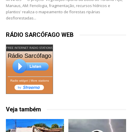
Manaus, AM: Fenologia, fragmentação, recursos hídricos e
plantios' realiza o mapeamento de florestas ripárias
desflorestadas...
RÁDIO SARCÓFAGO WEB
FREE INTERNET RADIO STATIONS
Rádio Sarcófago
Radio widget
|
More stations
Veja também