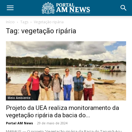
Início
Tags
Vegetação ripária
Tag: vegetação ripária
Meio Ambiente
Projeto da UEA realiza monitoramento da
vegetação ripária da bacia do...
Portal AM News
-
29 de maio de 2024
MANAUS — O projeto 'Vegetação ripária da Bacia do Tarumã-Açu,