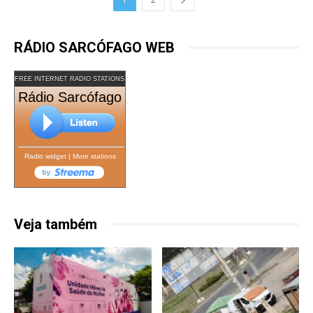
RÁDIO SARCÓFAGO WEB
FREE INTERNET RADIO STATIONS
Rádio Sarcófago
Radio widget
|
More stations
Veja também