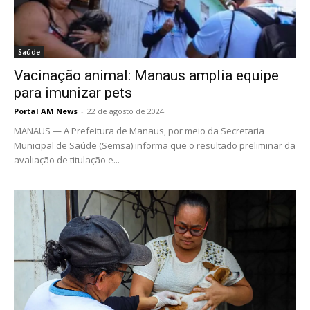
Saúde
Vacinação animal: Manaus amplia equipe
para imunizar pets
Portal AM News
-
22 de agosto de 2024
MANAUS — A Prefeitura de Manaus, por meio da Secretaria
Municipal de Saúde (Semsa) informa que o resultado preliminar da
avaliação de titulação e...