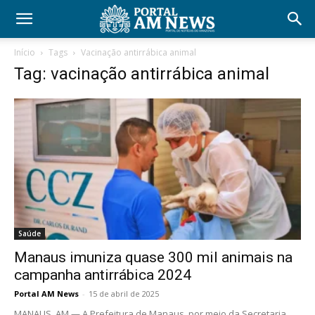
Início
Tags
Vacinação antirrábica animal
Tag: vacinação antirrábica animal
Saúde
Manaus imuniza quase 300 mil animais na
campanha antirrábica 2024
Portal AM News
-
15 de abril de 2025
MANAUS, AM — A Prefeitura de Manaus, por meio da Secretaria