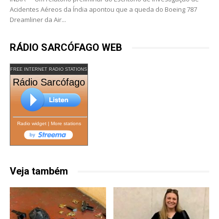
Acidentes Aéreos da Índia apontou que a queda do Boeing 787
Dreamliner da Air...
RÁDIO SARCÓFAGO WEB
FREE INTERNET RADIO STATIONS
Rádio Sarcófago
Radio widget
|
More stations
Veja também