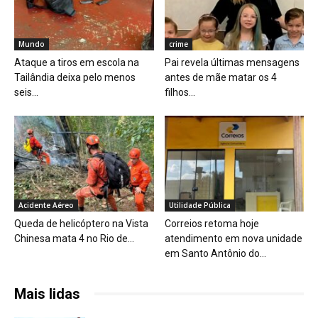
Mundo
crime
Ataque a tiros em escola na
Pai revela últimas mensagens
Tailândia deixa pelo menos
antes de mãe matar os 4
seis...
filhos...
Acidente Aéreo
Utilidade Pública
Queda de helicóptero na Vista
Correios retoma hoje
Chinesa mata 4 no Rio de...
atendimento em nova unidade
em Santo Antônio do...
Mais lidas