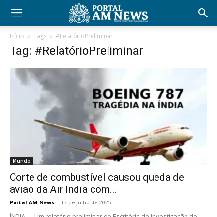
Início
Tags
#RelatórioPreliminar
Tag: #RelatórioPreliminar
Mundo
Corte de combustível causou queda de
avião da Air India com...
Portal AM News
-
13 de julho de 2025
ÍNDIA — Um relatório preliminar do Escritório de Investigação de