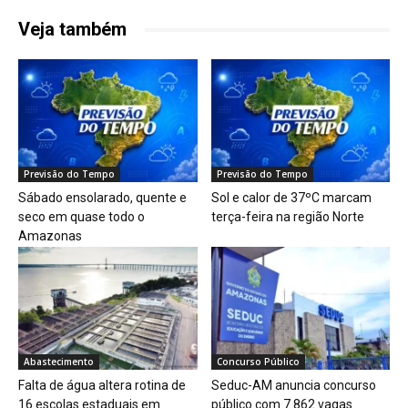
Veja também
Previsão do Tempo
Previsão do Tempo
Sábado ensolarado, quente e
Sol e calor de 37ºC marcam
seco em quase todo o
terça-feira na região Norte
Amazonas
Abastecimento
Concurso Público
Falta de água altera rotina de
Seduc-AM anuncia concurso
16 escolas estaduais em
público com 7.862 vagas