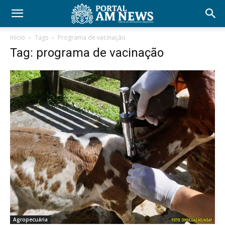
Início
Tags
Programa de vacinação
Tag: programa de vacinação
Agropecuária