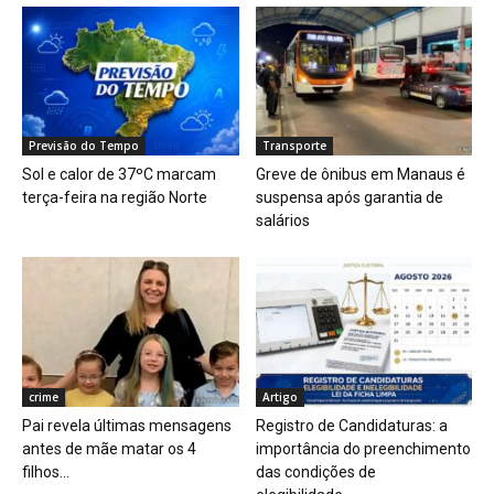
Previsão do Tempo
Transporte
Sol e calor de 37ºC marcam
Greve de ônibus em Manaus é
terça-feira na região Norte
suspensa após garantia de
salários
crime
Artigo
Pai revela últimas mensagens
Registro de Candidaturas: a
antes de mãe matar os 4
importância do preenchimento
filhos...
das condições de